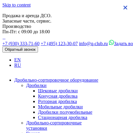
Skip to content
×
×
×
×
Продажа и аренда ДСО.
Запасные части, сервис.
Производство
Пн-Пт: с 09:00 до 18:00
+7 (930) 333-71-60
+7 (495) 123-30-07
info@q-club.ru
Задать в
Обратный звонок
EN
RU
Дробильно-сортировочное оборудование
Дробилки
Щековые дробилки
Конусная дробилка
Роторная дробилка
Мобильные дробилки
Дробилки полумобильные
Стационарная дробилка
Дробильно-сортировочные
установки