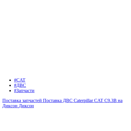
#CAT
#ДВС
#Запчасти
Поставка запчастей
Поставка ДВС Caterpillar CAT C9.3B на
Диксон
Диксон