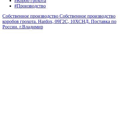
#Короб грохота
#Производство
Собственное производство
Собственное производство
коробов грохота. Hardox, 09Г2С, 10ХСНД. Поставка по
России.
г.Владимир