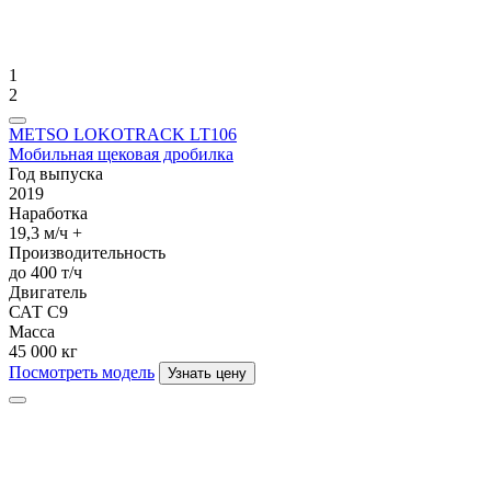
1
2
METSO LOKOTRACK LT106
Мобильная щековая дробилка
Год выпуска
2019
Нaрабoткa
19,3 м/ч +
Производительность
до 400 т/ч
Двигатель
САТ С9
Масса
45 000 кг
Посмотреть модель
Узнать цену