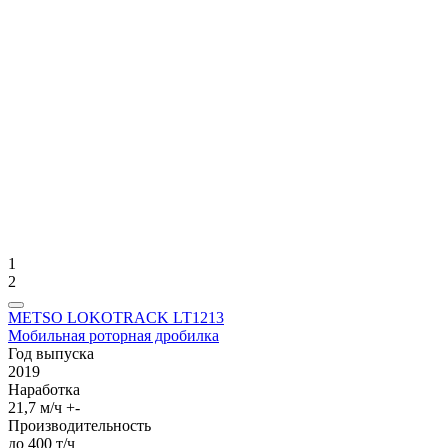
1
2
METSO LOKOTRACK LT1213
Мобильная роторная дробилка
Год выпуска
2019
Нaрабoткa
21,7 м/ч +-
Производительность
до 400 т/ч