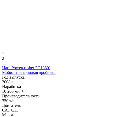
1
2
Hartl Powercrusher PC1380J
Мобильная щековая дробилка
Год выпуска
2008 г
Наработка
10 200 м/ч +-
Производительность
350 т/ч
Двигатель
САТ С11
Масса