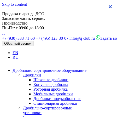
Skip to content
×
×
×
×
Продажа и аренда ДСО.
Запасные части, сервис.
Производство
Пн-Пт: с 09:00 до 18:00
+7 (930) 333-71-60
+7 (495) 123-30-07
info@q-club.ru
Задать в
Обратный звонок
EN
RU
Дробильно-сортировочное оборудование
Дробилки
Щековые дробилки
Конусная дробилка
Роторная дробилка
Мобильные дробилки
Дробилки полумобильные
Стационарная дробилка
Дробильно-сортировочные
установки