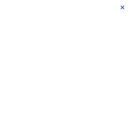
×
×
×
×