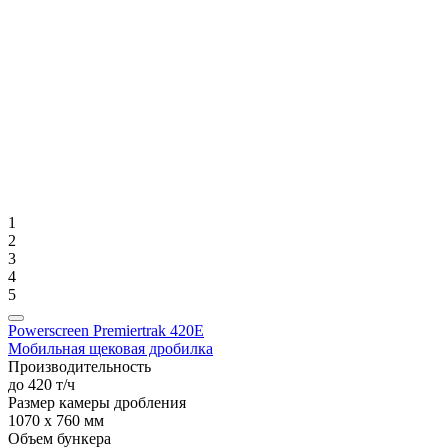
1
2
3
4
5
Powerscreen Premiertrak 420E
Мобильная щековая дробилка
Производительность
до 420 т/ч
Размер камеры дробления
1070 x 760 мм
Объем бункера