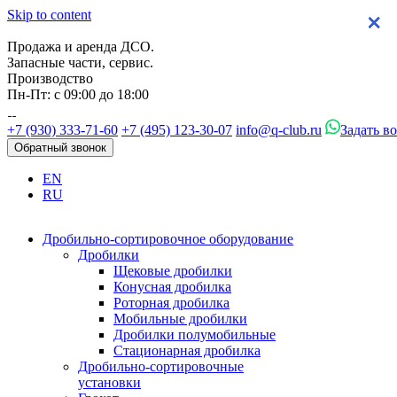
Skip to content
×
×
×
×
Продажа и аренда ДСО.
Запасные части, сервис.
Производство
Пн-Пт: с 09:00 до 18:00
+7 (930) 333-71-60
+7 (495) 123-30-07
info@q-club.ru
Задать в
Обратный звонок
EN
RU
Дробильно-сортировочное оборудование
Дробилки
Щековые дробилки
Конусная дробилка
Роторная дробилка
Мобильные дробилки
Дробилки полумобильные
Стационарная дробилка
Дробильно-сортировочные
установки