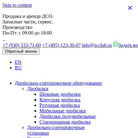
Skip to content
×
×
×
×
Продажа и аренда ДСО.
Запасные части, сервис.
Производство
Пн-Пт: с 09:00 до 18:00
+7 (930) 333-71-60
+7 (495) 123-30-07
info@q-club.ru
Задать в
Обратный звонок
EN
RU
Дробильно-сортировочное оборудование
Дробилки
Щековые дробилки
Конусная дробилка
Роторная дробилка
Мобильные дробилки
Дробилки полумобильные
Стационарная дробилка
Дробильно-сортировочные
установки