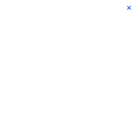
×
×
×
×