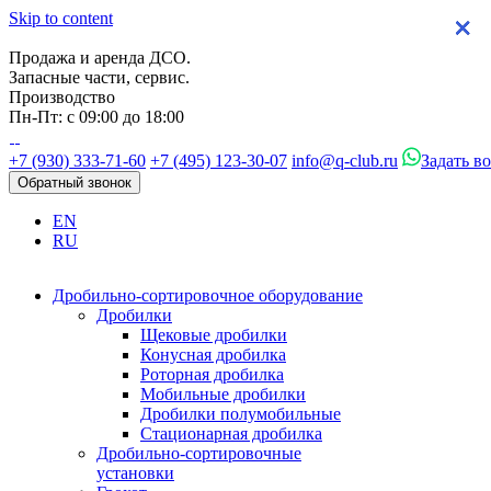
Skip to content
×
×
×
×
Продажа и аренда ДСО.
Запасные части, сервис.
Производство
Пн-Пт: с 09:00 до 18:00
+7 (930) 333-71-60
+7 (495) 123-30-07
info@q-club.ru
Задать в
Обратный звонок
EN
RU
Дробильно-сортировочное оборудование
Дробилки
Щековые дробилки
Конусная дробилка
Роторная дробилка
Мобильные дробилки
Дробилки полумобильные
Стационарная дробилка
Дробильно-сортировочные
установки