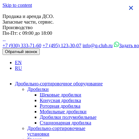
Skip to content
×
×
×
×
Продажа и аренда ДСО.
Запасные части, сервис.
Производство
Пн-Пт: с 09:00 до 18:00
+7 (930) 333-71-60
+7 (495) 123-30-07
info@q-club.ru
Задать в
Обратный звонок
EN
RU
Дробильно-сортировочное оборудование
Дробилки
Щековые дробилки
Конусная дробилка
Роторная дробилка
Мобильные дробилки
Дробилки полумобильные
Стационарная дробилка
Дробильно-сортировочные
установки