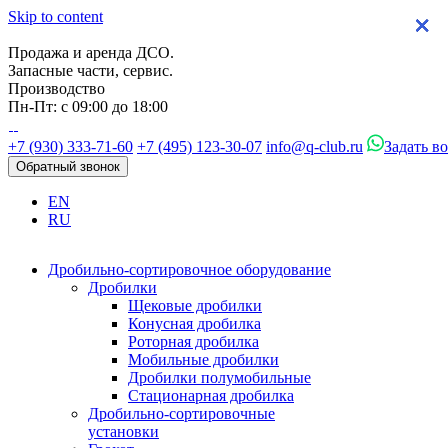
Skip to content
×
×
×
×
Продажа и аренда ДСО.
Запасные части, сервис.
Производство
Пн-Пт: с 09:00 до 18:00
+7 (930) 333-71-60
+7 (495) 123-30-07
info@q-club.ru
Задать в
Обратный звонок
EN
RU
Дробильно-сортировочное оборудование
Дробилки
Щековые дробилки
Конусная дробилка
Роторная дробилка
Мобильные дробилки
Дробилки полумобильные
Стационарная дробилка
Дробильно-сортировочные
установки