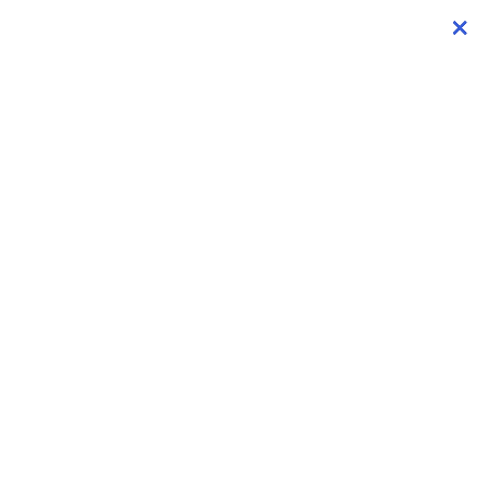
×
×
×
×