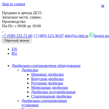
Skip to content
×
×
×
×
Продажа и аренда ДСО.
Запасные части, сервис.
Производство
Пн-Пт: с 09:00 до 18:00
+7 (930) 333-71-60
+7 (495) 123-30-07
info@q-club.ru
Задать в
Обратный звонок
EN
RU
Дробильно-сортировочное оборудование
Дробилки
Щековые дробилки
Конусная дробилка
Роторная дробилка
Мобильные дробилки
Дробилки полумобильные
Стационарная дробилка
Дробильно-сортировочные
установки