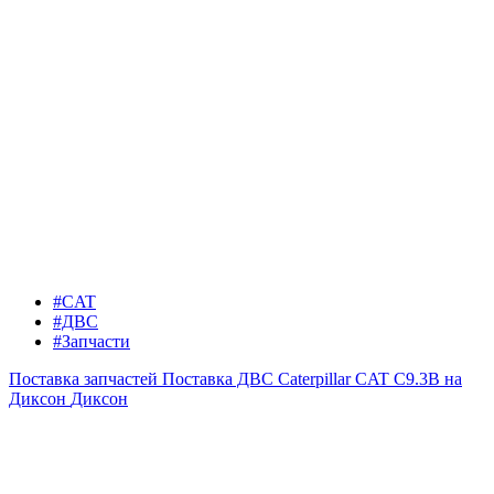
#CAT
#ДВС
#Запчасти
Поставка запчастей
Поставка ДВС Caterpillar CAT C9.3B на
Диксон
Диксон