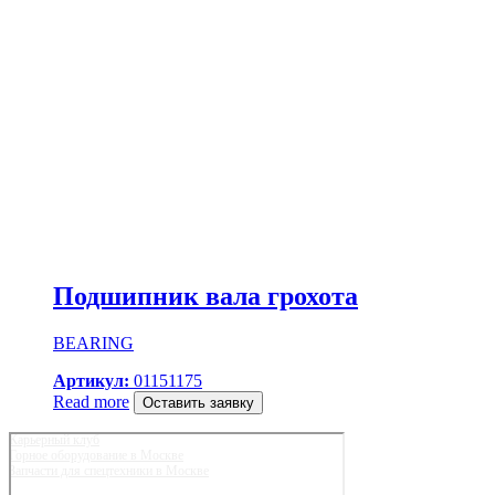
Подшипник вала грохота
BEARING
Артикул:
01151175
Read more
Оставить заявку
Карьерный клуб
Горное оборудование в Москве
Запчасти для спецтехники в Москве