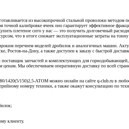
готавливается из высокопрочной стальной проволоки методом п
аря точной калибровке ячеек оно гарантирует эффективное фракц
Купить плетеное сито у нас — это получить долговечный расход
урсом, что в итоге снижает эксплуатационные затраты на тонну
широким перечнем моделей дробилок и аналогичных машин. Акту
е, Ростов-на-Дону, а также доступен к заказу с быстрой доставк
 поставщик запчастей и комплектующих для горнодобывающей, 
 ценам. Мы обеспечиваем оперативную доставку по всей стране
80/1420(5/150)2,5-ATOM можно онлайн на сайте q-club.ru в любо
серийному номеру техники, а также окажут консультацию по тех
билок;
му клиенту.