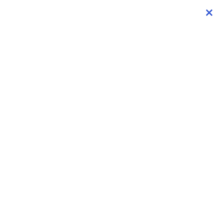
×
×
×
×