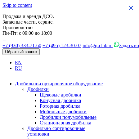
Skip to content
×
×
×
×
Продажа и аренда ДСО.
Запасные части, сервис.
Производство
Пн-Пт: с 09:00 до 18:00
+7 (930) 333-71-60
+7 (495) 123-30-07
info@q-club.ru
Задать в
Обратный звонок
EN
RU
Дробильно-сортировочное оборудование
Дробилки
Щековые дробилки
Конусная дробилка
Роторная дробилка
Мобильные дробилки
Дробилки полумобильные
Стационарная дробилка
Дробильно-сортировочные
установки