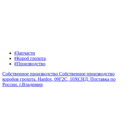
#Запчасти
#Короб грохота
#Производство
Собственное производство
Собственное производство
коробов грохота. Hardox, 09Г2С, 10ХСНД. Поставка по
России.
г.Владимир