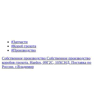
#Запчасти
#Короб грохота
#Производство
Собственное производство
Собственное производство
коробов грохота. Hardox, 09Г2С, 10ХСНД. Поставка по
России.
г.Владимир