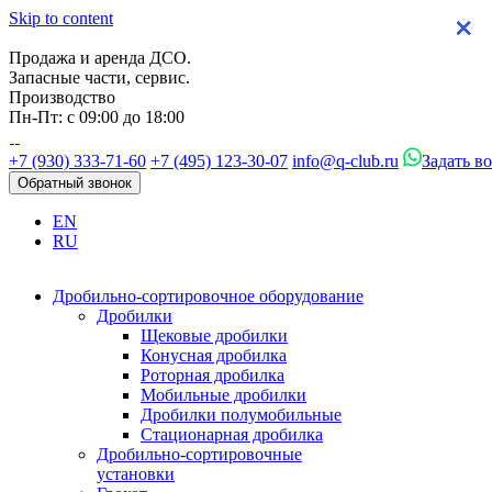
Skip to content
×
×
×
×
Продажа и аренда ДСО.
Запасные части, сервис.
Производство
Пн-Пт: с 09:00 до 18:00
+7 (930) 333-71-60
+7 (495) 123-30-07
info@q-club.ru
Задать в
Обратный звонок
EN
RU
Дробильно-сортировочное оборудование
Дробилки
Щековые дробилки
Конусная дробилка
Роторная дробилка
Мобильные дробилки
Дробилки полумобильные
Стационарная дробилка
Дробильно-сортировочные
установки