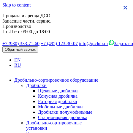
Skip to content
×
×
×
×
Продажа и аренда ДСО.
Запасные части, сервис.
Производство
Пн-Пт: с 09:00 до 18:00
+7 (930) 333-71-60
+7 (495) 123-30-07
info@q-club.ru
Задать в
Обратный звонок
EN
RU
Дробильно-сортировочное оборудование
Дробилки
Щековые дробилки
Конусная дробилка
Роторная дробилка
Мобильные дробилки
Дробилки полумобильные
Стационарная дробилка
Дробильно-сортировочные
установки