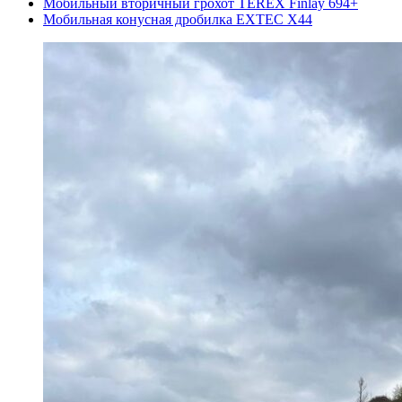
Мобильный вторичный грохот TEREX Finlay 694+
Мобильная конусная дробилка EXTEC X44