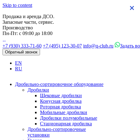
Skip to content
×
×
×
×
Продажа и аренда ДСО.
Запасные части, сервис.
Производство
Пн-Пт: с 09:00 до 18:00
+7 (930) 333-71-60
+7 (495) 123-30-07
info@q-club.ru
Задать в
Обратный звонок
EN
RU
Дробильно-сортировочное оборудование
Дробилки
Щековые дробилки
Конусная дробилка
Роторная дробилка
Мобильные дробилки
Дробилки полумобильные
Стационарная дробилка
Дробильно-сортировочные
установки