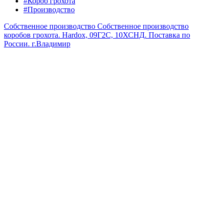
#Короб грохота
#Производство
Собственное производство
Собственное производство
коробов грохота. Hardox, 09Г2С, 10ХСНД. Поставка по
России.
г.Владимир