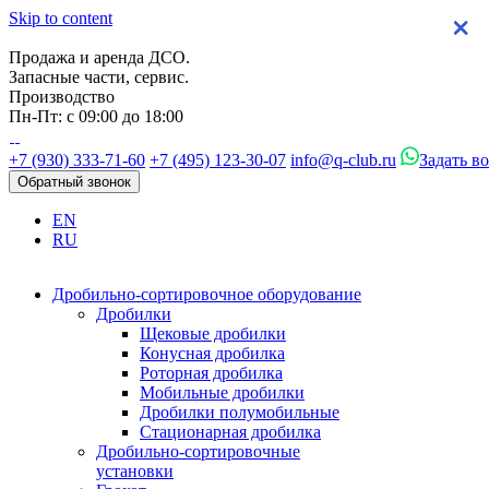
Skip to content
×
×
×
×
Продажа и аренда ДСО.
Запасные части, сервис.
Производство
Пн-Пт: с 09:00 до 18:00
+7 (930) 333-71-60
+7 (495) 123-30-07
info@q-club.ru
Задать в
Обратный звонок
EN
RU
Дробильно-сортировочное оборудование
Дробилки
Щековые дробилки
Конусная дробилка
Роторная дробилка
Мобильные дробилки
Дробилки полумобильные
Стационарная дробилка
Дробильно-сортировочные
установки