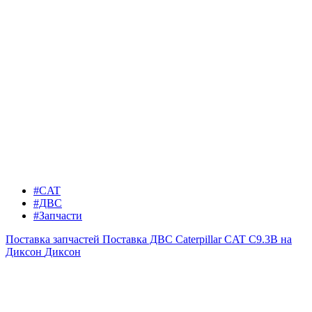
#CAT
#ДВС
#Запчасти
Поставка запчастей
Поставка ДВС Caterpillar CAT C9.3B на
Диксон
Диксон