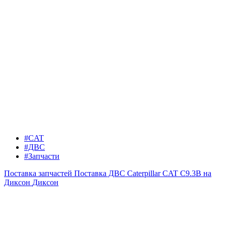
#CAT
#ДВС
#Запчасти
Поставка запчастей
Поставка ДВС Caterpillar CAT C9.3B на
Диксон
Диксон