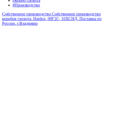
#Короб грохота
#Производство
Собственное производство
Собственное производство
коробов грохота. Hardox, 09Г2С, 10ХСНД. Поставка по
России.
г.Владимир