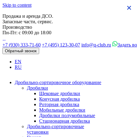
Skip to content
×
×
×
×
Продажа и аренда ДСО.
Запасные части, сервис.
Производство
Пн-Пт: с 09:00 до 18:00
+7 (930) 333-71-60
+7 (495) 123-30-07
info@q-club.ru
Задать в
Обратный звонок
EN
RU
Дробильно-сортировочное оборудование
Дробилки
Щековые дробилки
Конусная дробилка
Роторная дробилка
Мобильные дробилки
Дробилки полумобильные
Стационарная дробилка
Дробильно-сортировочные
установки