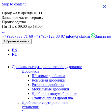
Skip to content
×
×
×
×
Продажа и аренда ДСО.
Запасные части, сервис.
Производство
Пн-Пт: с 09:00 до 18:00
+7 (930) 333-71-60
+7 (495) 123-30-07
info@q-club.ru
Задать в
Обратный звонок
EN
RU
Дробильно-сортировочное оборудование
Дробилки
Щековые дробилки
Конусная дробилка
Роторная дробилка
Мобильные дробилки
Дробилки полумобильные
Стационарная дробилка
Дробильно-сортировочные
установки