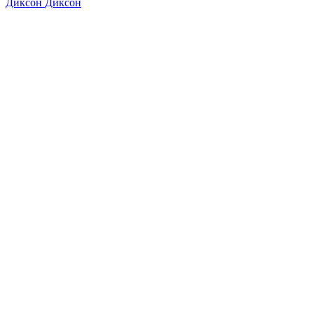
Диксон
Диксон