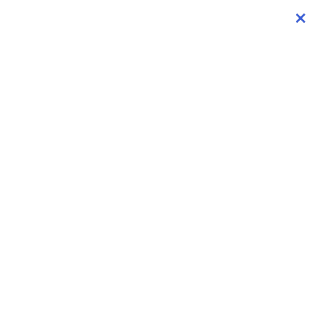
×
×
×
×