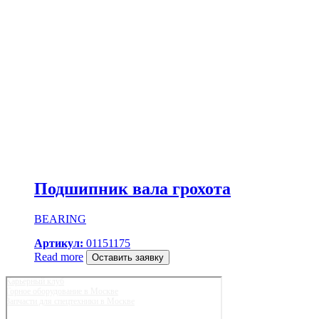
Подшипник вала грохота
BEARING
Артикул:
01151175
Read more
Оставить заявку
Карьерный клуб
Горное оборудование в Москве
Запчасти для спецтехники в Москве