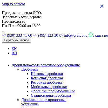
Skip to content
×
×
×
×
Продажа и аренда ДСО.
Запасные части, сервис.
Производство
Пн-Пт: с 09:00 до 18:00
+7 (930) 333-71-60
+7 (495) 123-30-07
info@q-club.ru
Задать в
Обратный звонок
EN
RU
Дробильно-сортировочное оборудование
Дробилки
Щековые дробилки
Конусная дробилка
Роторная дробилка
Мобильные дробилки
Дробилки полумобильные
Стационарная дробилка
Дробильно-сортировочные
установки