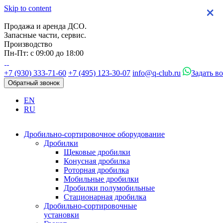
Skip to content
×
×
×
×
Продажа и аренда ДСО.
Запасные части, сервис.
Производство
Пн-Пт: с 09:00 до 18:00
+7 (930) 333-71-60
+7 (495) 123-30-07
info@q-club.ru
Задать в
Обратный звонок
EN
RU
Дробильно-сортировочное оборудование
Дробилки
Щековые дробилки
Конусная дробилка
Роторная дробилка
Мобильные дробилки
Дробилки полумобильные
Стационарная дробилка
Дробильно-сортировочные
установки