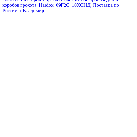
коробов грохота. Hardox, 09Г2С, 10ХСНД. Поставка по
России.
г.Владимир