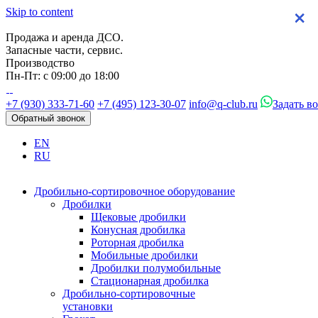
Skip to content
×
×
×
×
Продажа и аренда ДСО.
Запасные части, сервис.
Производство
Пн-Пт: с 09:00 до 18:00
+7 (930) 333-71-60
+7 (495) 123-30-07
info@q-club.ru
Задать в
Обратный звонок
EN
RU
Дробильно-сортировочное оборудование
Дробилки
Щековые дробилки
Конусная дробилка
Роторная дробилка
Мобильные дробилки
Дробилки полумобильные
Стационарная дробилка
Дробильно-сортировочные
установки