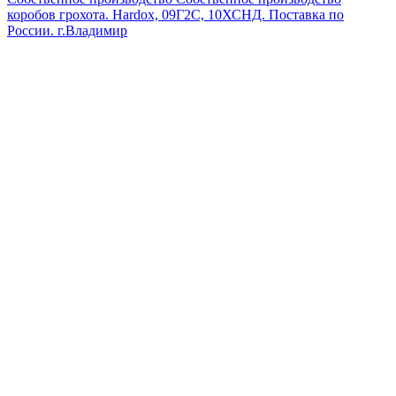
коробов грохота. Hardox, 09Г2С, 10ХСНД. Поставка по
России.
г.Владимир