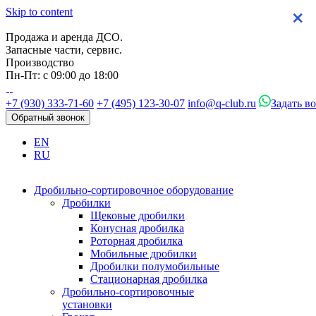
Skip to content
×
×
×
×
Продажа и аренда ДСО.
Запасные части, сервис.
Производство
Пн-Пт: с 09:00 до 18:00
+7 (930) 333-71-60
+7 (495) 123-30-07
info@q-club.ru
Задать в
Обратный звонок
EN
RU
Дробильно-сортировочное оборудование
Дробилки
Щековые дробилки
Конусная дробилка
Роторная дробилка
Мобильные дробилки
Дробилки полумобильные
Стационарная дробилка
Дробильно-сортировочные
установки