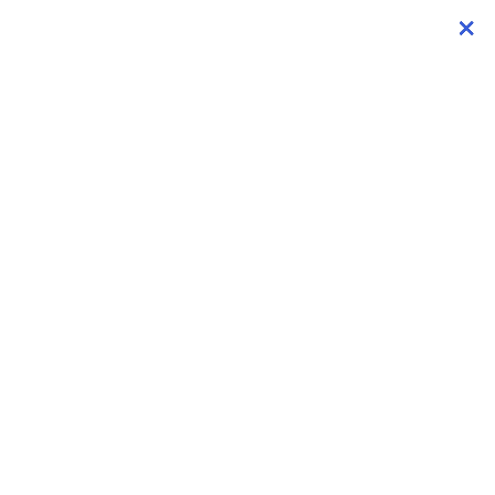
×
×
×
×