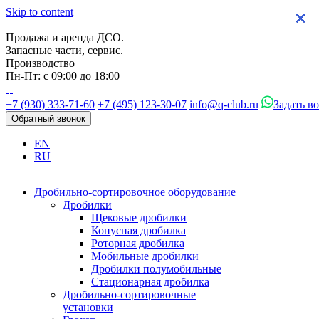
Skip to content
×
×
×
×
Продажа и аренда ДСО.
Запасные части, сервис.
Производство
Пн-Пт: с 09:00 до 18:00
+7 (930) 333-71-60
+7 (495) 123-30-07
info@q-club.ru
Задать в
Обратный звонок
EN
RU
Дробильно-сортировочное оборудование
Дробилки
Щековые дробилки
Конусная дробилка
Роторная дробилка
Мобильные дробилки
Дробилки полумобильные
Стационарная дробилка
Дробильно-сортировочные
установки