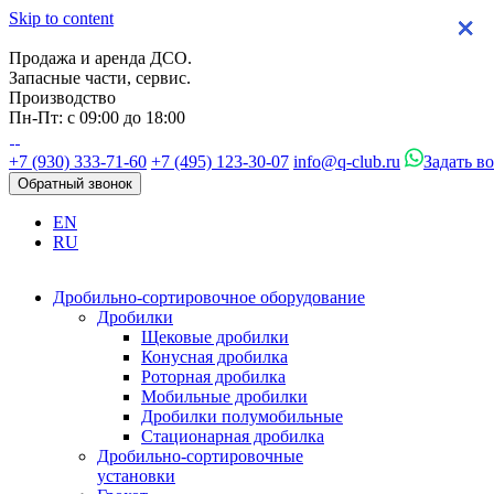
Skip to content
×
×
×
×
Продажа и аренда ДСО.
Запасные части, сервис.
Производство
Пн-Пт: с 09:00 до 18:00
+7 (930) 333-71-60
+7 (495) 123-30-07
info@q-club.ru
Задать в
Обратный звонок
EN
RU
Дробильно-сортировочное оборудование
Дробилки
Щековые дробилки
Конусная дробилка
Роторная дробилка
Мобильные дробилки
Дробилки полумобильные
Стационарная дробилка
Дробильно-сортировочные
установки