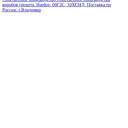
коробов грохота. Hardox, 09Г2С, 10ХСНД. Поставка по
России.
г.Владимир