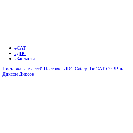
#CAT
#ДВС
#Запчасти
Поставка запчастей
Поставка ДВС Caterpillar CAT C9.3B на
Диксон
Диксон