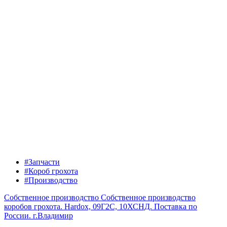
#Запчасти
#Короб грохота
#Производство
Собственное производство
Собственное производство
коробов грохота. Hardox, 09Г2С, 10ХСНД. Поставка по
России.
г.Владимир