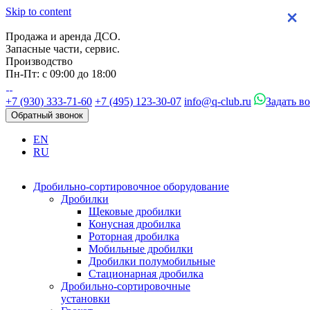
Skip to content
×
×
×
×
Продажа и аренда ДСО.
Запасные части, сервис.
Производство
Пн-Пт: с 09:00 до 18:00
+7 (930) 333-71-60
+7 (495) 123-30-07
info@q-club.ru
Задать в
Обратный звонок
EN
RU
Дробильно-сортировочное оборудование
Дробилки
Щековые дробилки
Конусная дробилка
Роторная дробилка
Мобильные дробилки
Дробилки полумобильные
Стационарная дробилка
Дробильно-сортировочные
установки