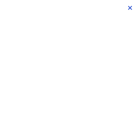
×
×
×
×