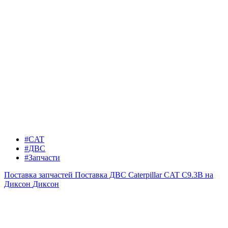
#CAT
#ДВС
#Запчасти
Поставка запчастей
Поставка ДВС Caterpillar CAT C9.3B на
Диксон
Диксон