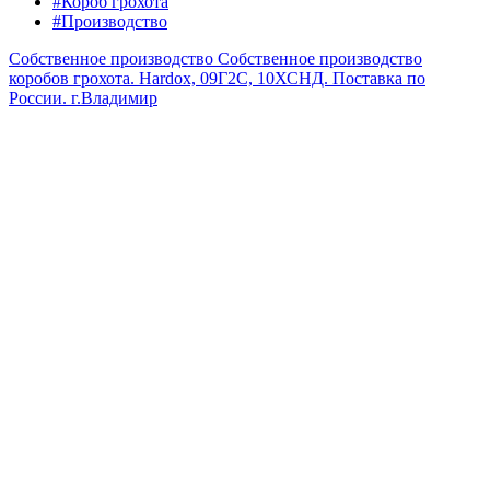
#Короб грохота
#Производство
Собственное производство
Собственное производство
коробов грохота. Hardox, 09Г2С, 10ХСНД. Поставка по
России.
г.Владимир