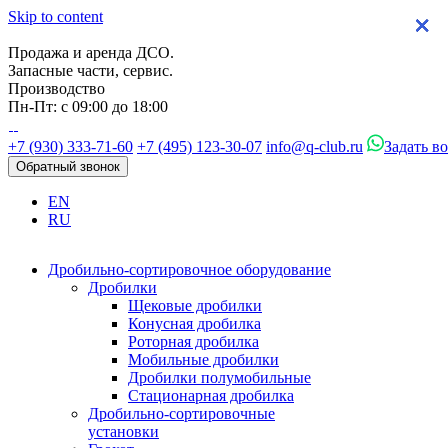
Skip to content
×
×
×
×
Продажа и аренда ДСО.
Запасные части, сервис.
Производство
Пн-Пт: с 09:00 до 18:00
+7 (930) 333-71-60
+7 (495) 123-30-07
info@q-club.ru
Задать в
Обратный звонок
EN
RU
Дробильно-сортировочное оборудование
Дробилки
Щековые дробилки
Конусная дробилка
Роторная дробилка
Мобильные дробилки
Дробилки полумобильные
Стационарная дробилка
Дробильно-сортировочные
установки