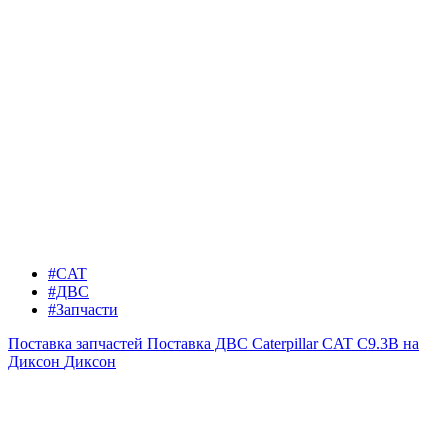
#CAT
#ДВС
#Запчасти
Поставка запчастей
Поставка ДВС Caterpillar CAT C9.3B на
Диксон
Диксон