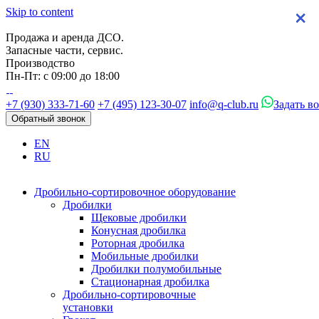
Skip to content
×
×
×
×
Продажа и аренда ДСО.
Запасные части, сервис.
Производство
Пн-Пт: с 09:00 до 18:00
+7 (930) 333-71-60
+7 (495) 123-30-07
info@q-club.ru
Задать в
Обратный звонок
EN
RU
Дробильно-сортировочное оборудование
Дробилки
Щековые дробилки
Конусная дробилка
Роторная дробилка
Мобильные дробилки
Дробилки полумобильные
Стационарная дробилка
Дробильно-сортировочные
установки