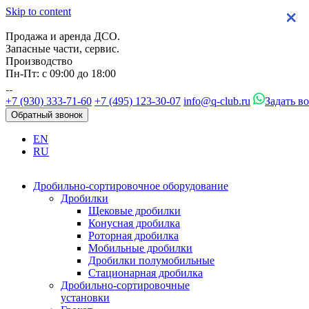
Skip to content
×
×
×
×
Продажа и аренда ДСО.
Запасные части, сервис.
Производство
Пн-Пт: с 09:00 до 18:00
+7 (930) 333-71-60
+7 (495) 123-30-07
info@q-club.ru
Задать в
Обратный звонок
EN
RU
Дробильно-сортировочное оборудование
Дробилки
Щековые дробилки
Конусная дробилка
Роторная дробилка
Мобильные дробилки
Дробилки полумобильные
Стационарная дробилка
Дробильно-сортировочные
установки