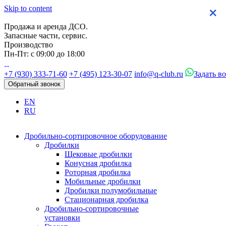
Skip to content
×
×
×
×
Продажа и аренда ДСО.
Запасные части, сервис.
Производство
Пн-Пт: с 09:00 до 18:00
+7 (930) 333-71-60
+7 (495) 123-30-07
info@q-club.ru
Задать в
Обратный звонок
EN
RU
Дробильно-сортировочное оборудование
Дробилки
Щековые дробилки
Конусная дробилка
Роторная дробилка
Мобильные дробилки
Дробилки полумобильные
Стационарная дробилка
Дробильно-сортировочные
установки