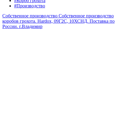
#Короб грохота
#Производство
Собственное производство
Собственное производство
коробов грохота. Hardox, 09Г2С, 10ХСНД. Поставка по
России.
г.Владимир