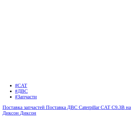
#CAT
#ДВС
#Запчасти
Поставка запчастей
Поставка ДВС Caterpillar CAT C9.3B на
Диксон
Диксон