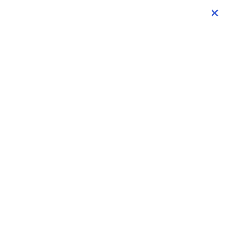
×
×
×
×