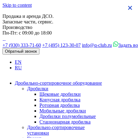
Skip to content
×
×
×
×
Продажа и аренда ДСО.
Запасные части, сервис.
Производство
Пн-Пт: с 09:00 до 18:00
+7 (930) 333-71-60
+7 (495) 123-30-07
info@q-club.ru
Задать в
Обратный звонок
EN
RU
Дробильно-сортировочное оборудование
Дробилки
Щековые дробилки
Конусная дробилка
Роторная дробилка
Мобильные дробилки
Дробилки полумобильные
Стационарная дробилка
Дробильно-сортировочные
установки