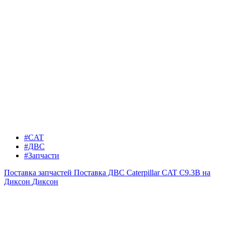
#CAT
#ДВС
#Запчасти
Поставка запчастей
Поставка ДВС Caterpillar CAT C9.3B на
Диксон
Диксон