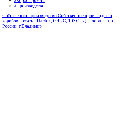
#Короб грохота
#Производство
Собственное производство
Собственное производство
коробов грохота. Hardox, 09Г2С, 10ХСНД. Поставка по
России.
г.Владимир