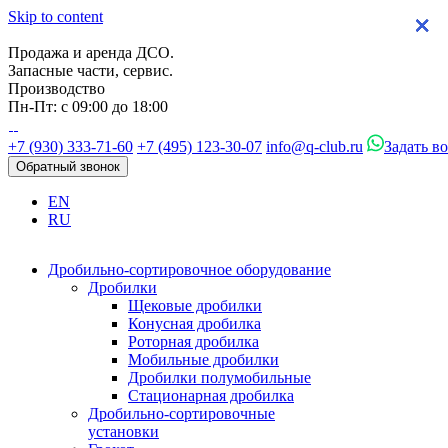
Skip to content
×
×
×
×
Продажа и аренда ДСО.
Запасные части, сервис.
Производство
Пн-Пт: с 09:00 до 18:00
+7 (930) 333-71-60
+7 (495) 123-30-07
info@q-club.ru
Задать в
Обратный звонок
EN
RU
Дробильно-сортировочное оборудование
Дробилки
Щековые дробилки
Конусная дробилка
Роторная дробилка
Мобильные дробилки
Дробилки полумобильные
Стационарная дробилка
Дробильно-сортировочные
установки