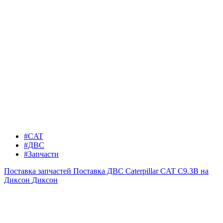
#CAT
#ДВС
#Запчасти
Поставка запчастей
Поставка ДВС Caterpillar CAT C9.3B на
Диксон
Диксон