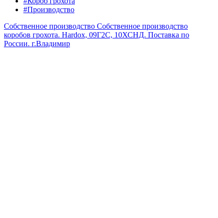
#Короб грохота
#Производство
Собственное производство
Собственное производство
коробов грохота. Hardox, 09Г2С, 10ХСНД. Поставка по
России.
г.Владимир