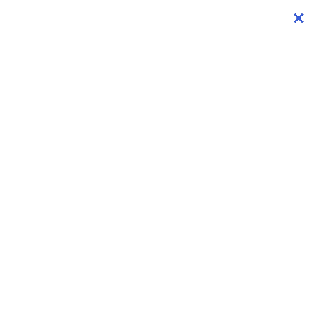
×
×
×
×