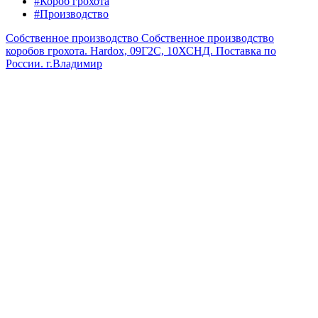
#Короб грохота
#Производство
Собственное производство
Собственное производство
коробов грохота. Hardox, 09Г2С, 10ХСНД. Поставка по
России.
г.Владимир