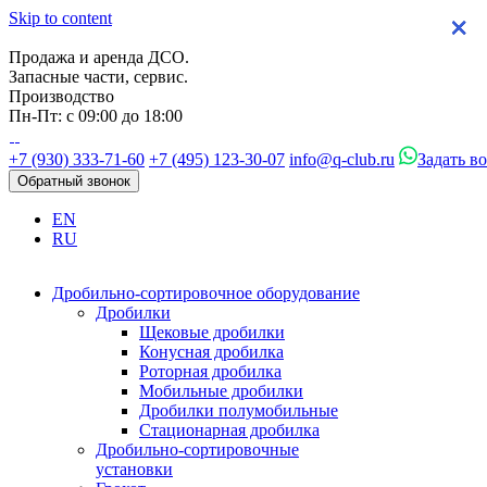
Skip to content
×
×
×
×
Продажа и аренда ДСО.
Запасные части, сервис.
Производство
Пн-Пт: с 09:00 до 18:00
+7 (930) 333-71-60
+7 (495) 123-30-07
info@q-club.ru
Задать в
Обратный звонок
EN
RU
Дробильно-сортировочное оборудование
Дробилки
Щековые дробилки
Конусная дробилка
Роторная дробилка
Мобильные дробилки
Дробилки полумобильные
Стационарная дробилка
Дробильно-сортировочные
установки