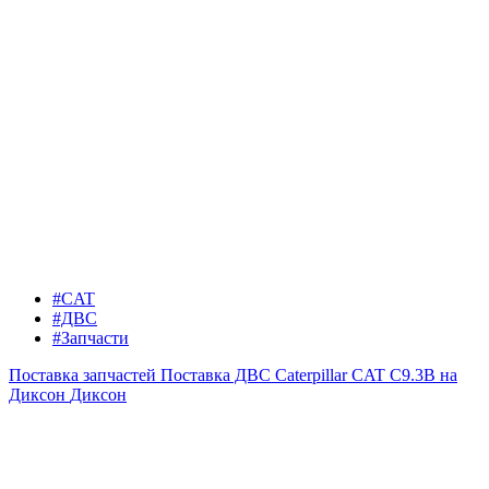
#CAT
#ДВС
#Запчасти
Поставка запчастей
Поставка ДВС Caterpillar CAT C9.3B на
Диксон
Диксон