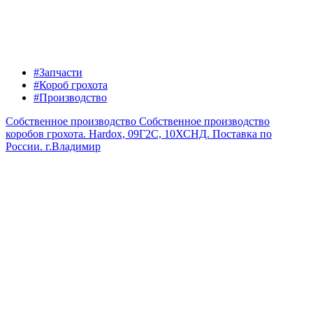
#Запчасти
#Короб грохота
#Производство
Собственное производство
Собственное производство
коробов грохота. Hardox, 09Г2С, 10ХСНД. Поставка по
России.
г.Владимир