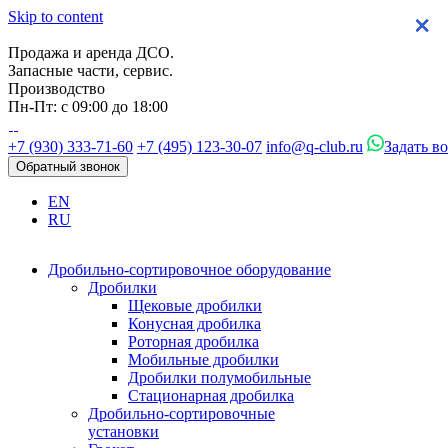
Skip to content
×
×
×
×
Продажа и аренда ДСО.
Запасные части, сервис.
Производство
Пн-Пт: с 09:00 до 18:00
+7 (930) 333-71-60
+7 (495) 123-30-07
info@q-club.ru
Задать в
Обратный звонок
EN
RU
Дробильно-сортировочное оборудование
Дробилки
Щековые дробилки
Конусная дробилка
Роторная дробилка
Мобильные дробилки
Дробилки полумобильные
Стационарная дробилка
Дробильно-сортировочные
установки