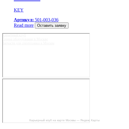
KEY
Артикул:
501-003-036
Read more
Оставить заявку
Карьерный клуб
Горное оборудование в Москве
Запчасти для спецтехники в Москве
Карьерный клуб на карте Москвы — Яндекс Карты