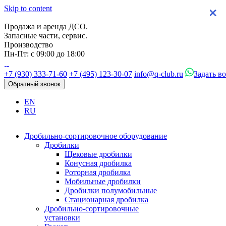
Skip to content
×
×
×
×
Продажа и аренда ДСО.
Запасные части, сервис.
Производство
Пн-Пт: с 09:00 до 18:00
+7 (930) 333-71-60
+7 (495) 123-30-07
info@q-club.ru
Задать в
Обратный звонок
EN
RU
Дробильно-сортировочное оборудование
Дробилки
Щековые дробилки
Конусная дробилка
Роторная дробилка
Мобильные дробилки
Дробилки полумобильные
Стационарная дробилка
Дробильно-сортировочные
установки