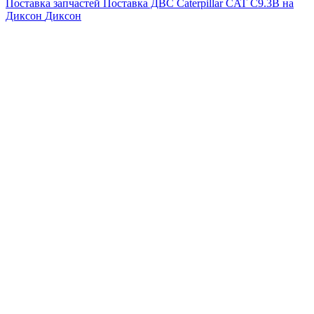
Поставка запчастей
Поставка ДВС Caterpillar CAT C9.3B на
Диксон
Диксон