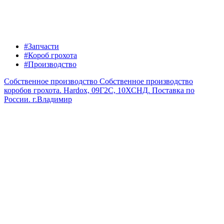
#Запчасти
#Короб грохота
#Производство
Собственное производство
Собственное производство
коробов грохота. Hardox, 09Г2С, 10ХСНД. Поставка по
России.
г.Владимир