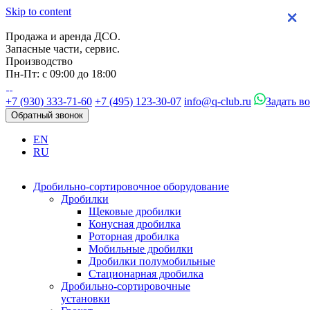
Skip to content
×
×
×
×
Продажа и аренда ДСО.
Запасные части, сервис.
Производство
Пн-Пт: с 09:00 до 18:00
+7 (930) 333-71-60
+7 (495) 123-30-07
info@q-club.ru
Задать в
Обратный звонок
EN
RU
Дробильно-сортировочное оборудование
Дробилки
Щековые дробилки
Конусная дробилка
Роторная дробилка
Мобильные дробилки
Дробилки полумобильные
Стационарная дробилка
Дробильно-сортировочные
установки