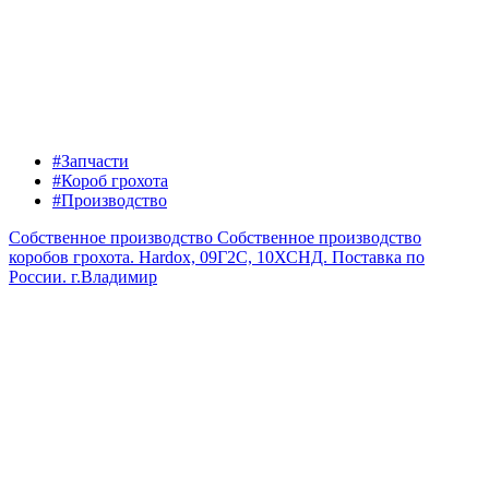
#Запчасти
#Короб грохота
#Производство
Собственное производство
Собственное производство
коробов грохота. Hardox, 09Г2С, 10ХСНД. Поставка по
России.
г.Владимир