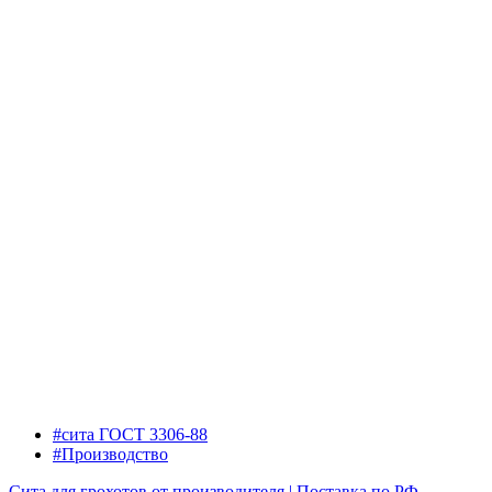
#сита ГОСТ 3306-88
#Производство
Сита для грохотов от производителя | Поставка по РФ