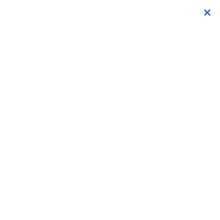
×
×
×
×