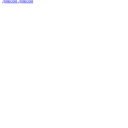
Диксон
Диксон