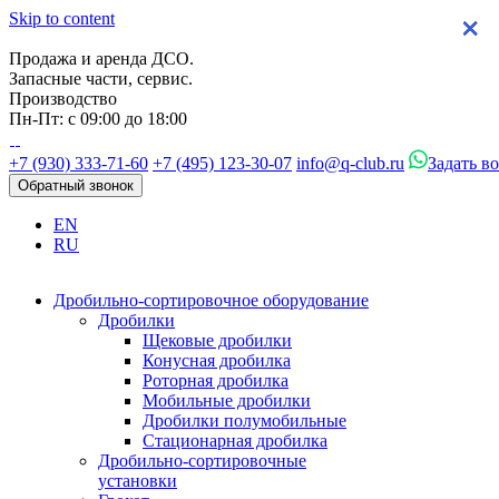
Skip to content
×
×
×
×
Продажа и аренда ДСО.
Запасные части, сервис.
Производство
Пн-Пт: с 09:00 до 18:00
+7 (930) 333-71-60
+7 (495) 123-30-07
info@q-club.ru
Задать в
Обратный звонок
EN
RU
Дробильно-сортировочное оборудование
Дробилки
Щековые дробилки
Конусная дробилка
Роторная дробилка
Мобильные дробилки
Дробилки полумобильные
Стационарная дробилка
Дробильно-сортировочные
установки