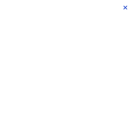
×
×
×
×