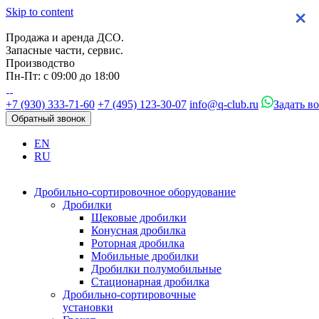
Skip to content
×
×
×
×
Продажа и аренда ДСО.
Запасные части, сервис.
Производство
Пн-Пт: с 09:00 до 18:00
+7 (930) 333-71-60
+7 (495) 123-30-07
info@q-club.ru
Задать в
Обратный звонок
EN
RU
Дробильно-сортировочное оборудование
Дробилки
Щековые дробилки
Конусная дробилка
Роторная дробилка
Мобильные дробилки
Дробилки полумобильные
Стационарная дробилка
Дробильно-сортировочные
установки