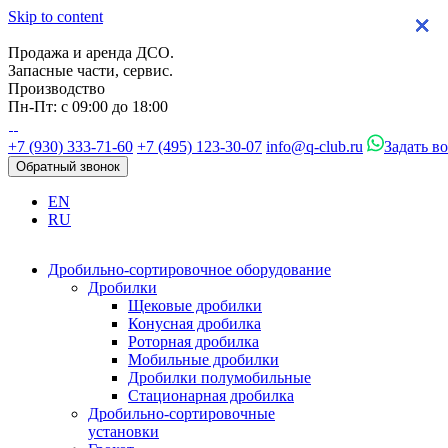
Skip to content
×
×
×
×
Продажа и аренда ДСО.
Запасные части, сервис.
Производство
Пн-Пт: с 09:00 до 18:00
+7 (930) 333-71-60
+7 (495) 123-30-07
info@q-club.ru
Задать в
Обратный звонок
EN
RU
Дробильно-сортировочное оборудование
Дробилки
Щековые дробилки
Конусная дробилка
Роторная дробилка
Мобильные дробилки
Дробилки полумобильные
Стационарная дробилка
Дробильно-сортировочные
установки