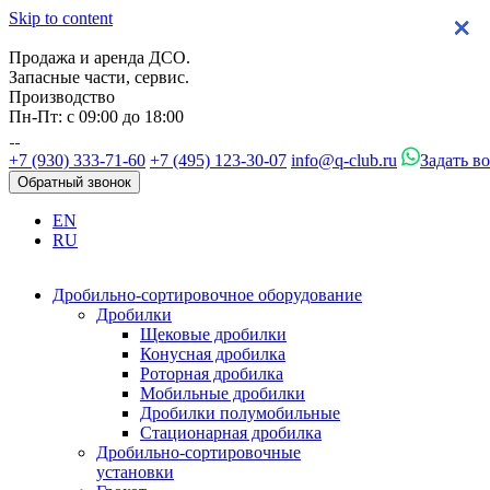
Skip to content
×
×
×
×
Продажа и аренда ДСО.
Запасные части, сервис.
Производство
Пн-Пт: с 09:00 до 18:00
+7 (930) 333-71-60
+7 (495) 123-30-07
info@q-club.ru
Задать в
Обратный звонок
EN
RU
Дробильно-сортировочное оборудование
Дробилки
Щековые дробилки
Конусная дробилка
Роторная дробилка
Мобильные дробилки
Дробилки полумобильные
Стационарная дробилка
Дробильно-сортировочные
установки