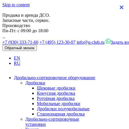
Skip to content
×
×
×
×
Продажа и аренда ДСО.
Запасные части, сервис.
Производство
Пн-Пт: с 09:00 до 18:00
+7 (930) 333-71-60
+7 (495) 123-30-07
info@q-club.ru
Задать в
Обратный звонок
EN
RU
Дробильно-сортировочное оборудование
Дробилки
Щековые дробилки
Конусная дробилка
Роторная дробилка
Мобильные дробилки
Дробилки полумобильные
Стационарная дробилка
Дробильно-сортировочные
установки