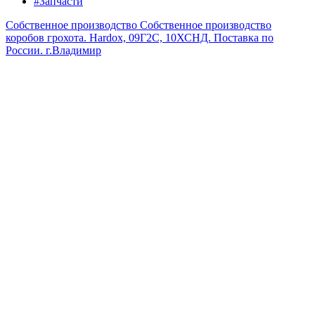
#Запчасти
Собственное производство
Собственное производство
коробов грохота. Hardox, 09Г2С, 10ХСНД. Поставка по
России.
г.Владимир