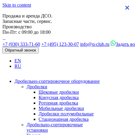
Skip to content
×
×
×
×
Продажа и аренда ДСО.
Запасные части, сервис.
Производство
Пн-Пт: с 09:00 до 18:00
+7 (930) 333-71-60
+7 (495) 123-30-07
info@q-club.ru
Задать в
Обратный звонок
EN
RU
Дробильно-сортировочное оборудование
Дробилки
Щековые дробилки
Конусная дробилка
Роторная дробилка
Мобильные дробилки
Дробилки полумобильные
Стационарная дробилка
Дробильно-сортировочные
установки